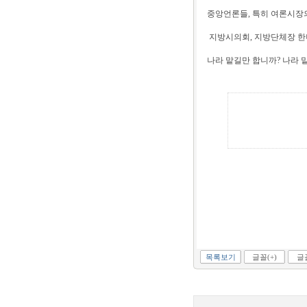
중앙언론들, 특히 여론시장
지방시의회, 지방단체장 한나
나라 맡길만 합니까? 나라
목록보기
글꼴(+)
글꼴