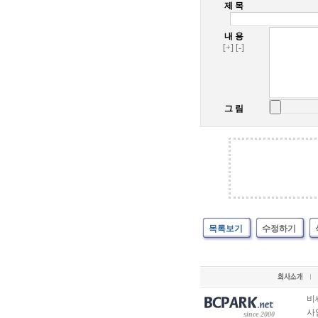
제 목
내 용
[+]
[-]
그 림
목록보기
수정하기
비
사업
since 2000