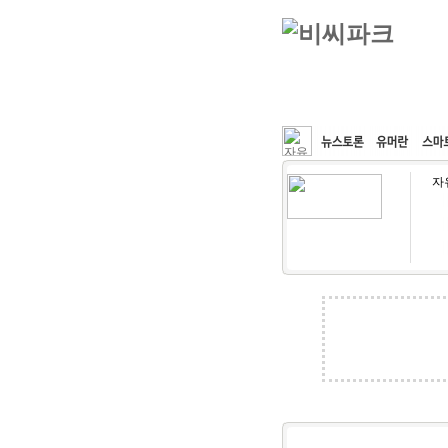
커뮤니티
속도패치
자