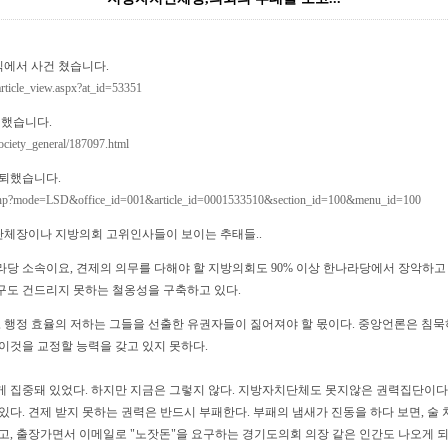
식에서 사건 쳤습니다.
article_view.aspx?at_id=53351
 했습니다.
society_general/187097.html
사퇴했습니다.
.php?mode=LSD&office_id=001&article_id=0001533510&section_id=100&menu_id=100
체장이나 지방의회 고위인사들이 보이는 추태들..
당 소속이요, 견제의 의무를 다해야 할 지방의회도 90% 이상 한나라당에서 장악하고 
구도 건드리지 못하는 철옹성을 구축하고 있다.
, 행정 효율의 저하는 그들을 선출한 유권자들이 짊어져야 할 몫이다. 중앙언론은 침
이것을 교정할 능력을 갖고 있지 못하다.
 집중돼 있었다. 하지만 지금은 그렇지 않다. 지방자치단체도 못지않은 권력집단이다.
있다. 견제 받지 못하는 권력은 반드시 부패한다. 부패의 냄새가 진동을 하다 보면, 술
고, 출장가면서 이메일로 "노잣돈"을 요구하는 경기도의회 의장 같은 인간도 나오게 되