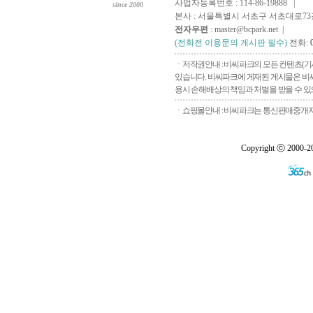
사업자등록번호 : 114-86-19888 |
since 2000
본사 : 서울특별시 서초구 서초대로73길, 
전자우편
: master@bcpark.net |
(전화전 이용문의 게시판 필수)
전화:
ㆍ저작권안내 : 비씨파크의 모든 컨텐츠(기
있습니다. 비씨파크에 게재된 게시물은 비씨
용시 손해배상의 책임과 처벌을 받을 수 있으
ㆍ쇼핑몰안내 : 비씨파크는 통신판매중개자로
Copyright ⓒ 2000-