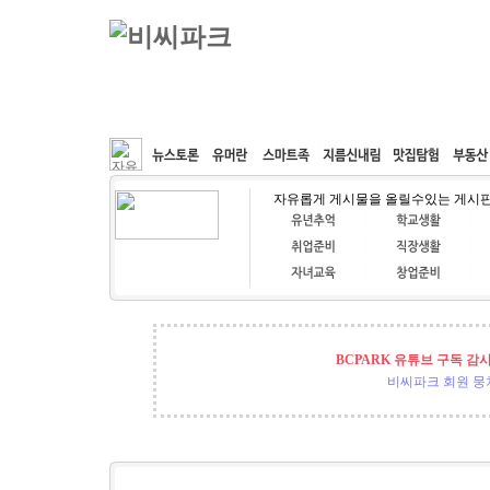
커뮤니티
속도패치
웹호스팅
공동구매
자유롭게 게시물을 올릴수있는 게시
BCPARK 유튜브 구독 감
비씨파크 회원 뭉쳐