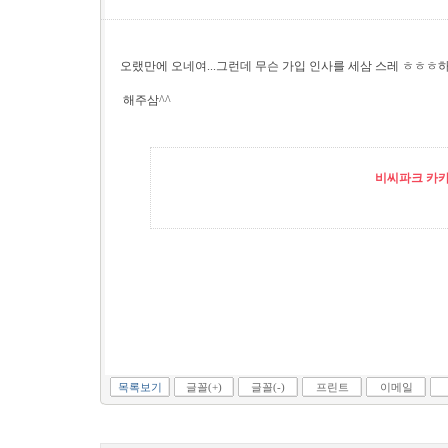
오랬만에 오네여...그런데 무슨 가입 인사를 세삼 스레 ㅎㅎㅎ
해주삼^^
비씨파크 카카오
목록보기
글꼴(+)
글꼴(-)
프린트
이메일