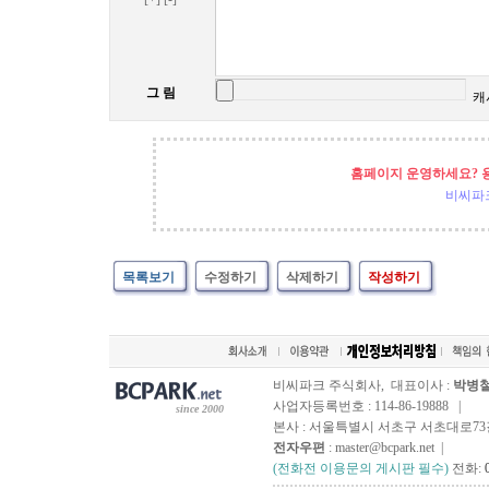
그 림
캐
홈페이지 운영하세요? 
비씨파
목록보기
수정하기
삭제하기
작성하기
비씨파크 주식회사, 대표이사 :
박병
사업자등록번호 : 114-86-19888 |
since 2000
본사 : 서울특별시 서초구 서초대로73길, 
전자우편
: master@bcpark.net |
(전화전 이용문의 게시판 필수)
전화: