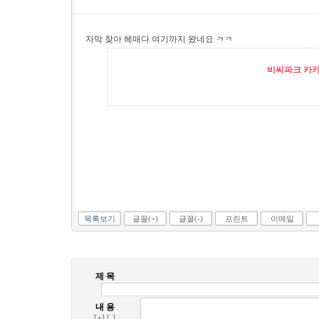
자막 찾아 헤매다 여기까지 왔네요 ㅋㅋ
비씨파크 카카오
목록보기
글꼴(+)
글꼴(-)
프린트
이메일
제 목
내 용
[+]
[-]