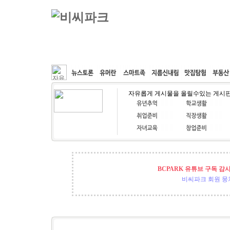
커뮤니티
속도패치
웹호스팅
공동구매
자유롭게 게시물을 올릴수있는 게시
BCPARK 유튜브 구독 감
비씨파크 회원 뭉쳐