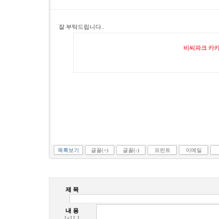
잘 부탁드립니다..
비씨파크 카카오
목록보기
글꼴(+)
글꼴(-)
프린트
이메일
제 목
내 용
[+]
[-]