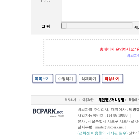
그 림
캐
홈페이지 운영하세요? 
비씨파
목록보기
수정하기
삭제하기
작성하기
비씨파크 주식회사, 대표이사 :
박병
사업자등록번호 : 114-86-19888 |
since 2000
본사 : 서울특별시 서초구 서초대로73길, 
전자우편
: master@bcpark.net |
(전화전 이용문의 게시판 필수)
전화: