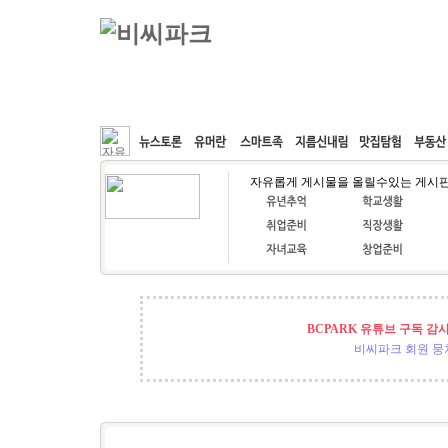
커뮤니티
속도패치
웹호스팅
공동구매
자유롭게 게시물을 올릴수있는 게시
BCPARK 유튜브 구독 감
비씨파크 회원 뭉쳐