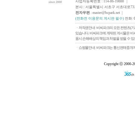
사업자등록번호 : 114-86-19888 |
since 2000
본사 : 서울특별시 서초구 서초대로73길, 
전자우편
: master@bcpark.net |
(전화전 이용문의 게시판 필수)
전화:
ㆍ저작권안내 : 비씨파크의 모든 컨텐츠(기
있습니다. 비씨파크에 게재된 게시물은 비씨
용시 손해배상의 책임과 처벌을 받을 수 있으
ㆍ쇼핑몰안내 : 비씨파크는 통신판매중개자로
Copyright ⓒ 2000-