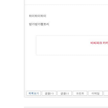
하이하이하이
방가방가햄토리
비씨파크 카카오
목록보기
글꼴(+)
글꼴(-)
프린트
이메일