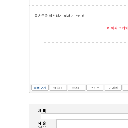
좋은곳을 발견하게 되어 기쁘네요
비씨파크 카카오
목록보기
글꼴(+)
글꼴(-)
프린트
이메일
제 목
내 용
[+]
[-]