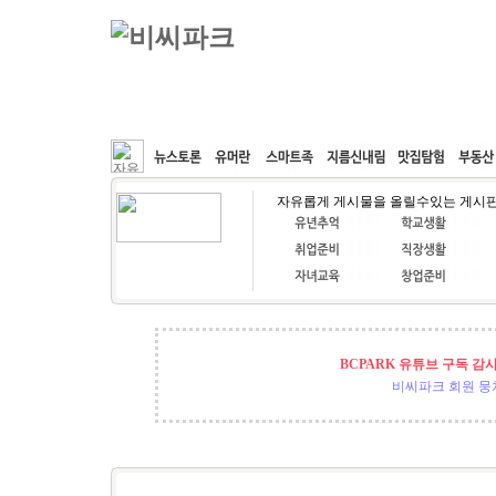
커뮤니티
속도패치
웹호스팅
공동구매
자유롭게 게시물을 올릴수있는 게시
BCPARK 유튜브 구독 감
비씨파크 회원 뭉쳐