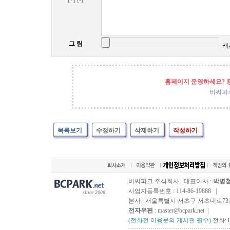
그 림
캐
홈페이지 운영하세요? 
비씨파
목록보기
수정하기
삭제하기
작성하기
비씨파크 주식회사, 대표이사 :
박병
사업자등록번호 : 114-86-19888 |
since 2000
본사 : 서울특별시 서초구 서초대로73길, 
전자우편
: master@bcpark.net |
(전화전 이용문의 게시판 필수)
전화: