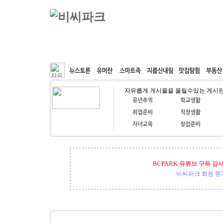
커뮤니티
속도패치
웹호스팅
공동구매
자유롭게 게시물을 올릴수있는 게시
BCPARK 유튜브 구독 감
비씨파크 회원 뭉쳐