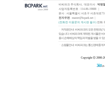
비씨파크 주식회사, 대표이사 :
박병
사업자등록번호 : 114-86-19888 |
since 2000
본사 : 서울특별시 서초구 서초대로73길, 
전자우편
: master@bcpark.net |
(전화전 이용문의 게시판 필수)
전화:
ㆍ저작권안내 : 비씨파크의 모든 컨텐츠(기
있습니다. 비씨파크에 게재된 게시물은 비씨
용시 손해배상의 책임과 처벌을 받을 수 있으
ㆍ쇼핑몰안내 : 비씨파크는 통신판매중개자로
Copyright ⓒ 2000-