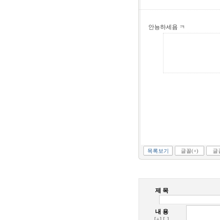
안뇽하세욤 ㅋ
목록보기
글꼴(+)
글꼴
제 목
내 용
[+]
[-]