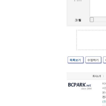
그 림
목록보기
수정하기
비
사업
since 2000
본
전
(