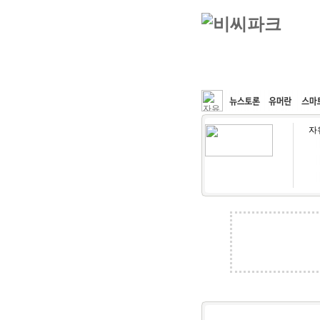
커뮤니티
속도패치
자