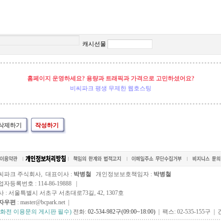
캐시선물
홈페이지 운영하세요? 용량과 트래픽과 가격으로 고민하셨어요?
비씨파크 평생 무제한 웹호스팅
삭제하기
작성하기
씨파크 주식회사, 대표이사 :
박병철
개인정보보호책임자 :
박병철
자등록번호 : 114-86-19888 |
사 : 서울특별시 서초구 서초대로73길, 42, 1307호
자우편
: master@bcpark.net |
전화전 이용문의 게시판 필수)
전화:
02-534-982구(09:00~18:00)
| 팩스: 02-535-155구 | 