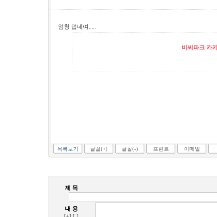
엄청 덥네여.....
비씨파크 카카오
목록보기
글꼴(+)
글꼴(-)
프린트
이메일
제 목
내 용
[+]
[-]