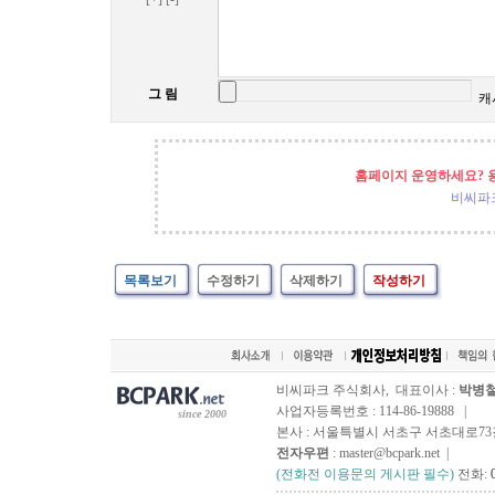
그 림
캐
홈페이지 운영하세요? 
비씨파
목록보기
수정하기
삭제하기
작성하기
비씨파크 주식회사, 대표이사 :
박병
사업자등록번호 : 114-86-19888 |
since 2000
본사 : 서울특별시 서초구 서초대로73길, 
전자우편
: master@bcpark.net |
(전화전 이용문의 게시판 필수)
전화: