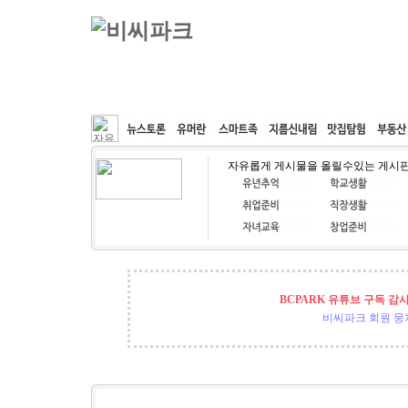
커뮤니티
속도패치
웹호스팅
공동구매
자유롭게 게시물을 올릴수있는 게시
BCPARK 유튜브 구독 감
비씨파크 회원 뭉쳐