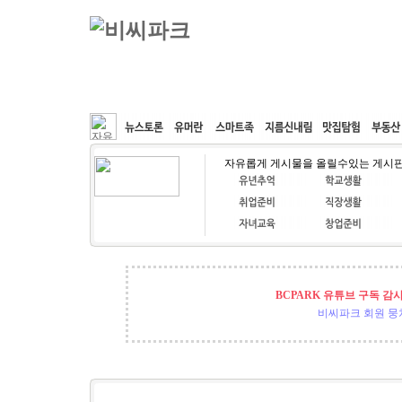
커뮤니티
속도패치
웹호스팅
공동구매
자유롭게 게시물을 올릴수있는 게시
BCPARK 유튜브 구독 감
비씨파크 회원 뭉쳐