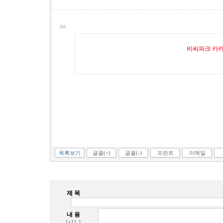
^^
비씨파크 카카오
목록보기
글꼴(+)
글꼴(-)
프린트
이메일
제 목
내 용
[+]
[-]