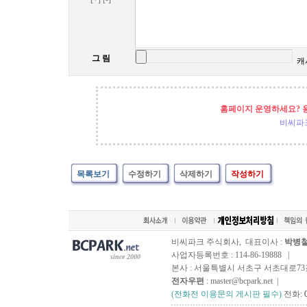
그 림
캐
홈페이지 운영하세요? 
비씨파
목록보기
수정하기
삭제하기
작성하기
비씨파크 주식회사, 대표이사 :
박병
사업자등록번호 : 114-86-19888 |
since 2000
본사 : 서울특별시 서초구 서초대로73길, 
전자우편
: master@bcpark.net |
(전화전 이용문의 게시판 필수)
전화: