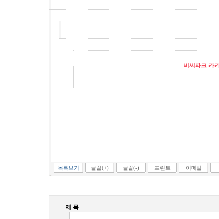
비씨파크 카카오
목록보기
글꼴(+)
글꼴(-)
프린트
이메일
제 목