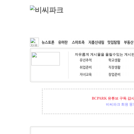
커뮤니티
속도패치
웹호스팅
공동구매
자유롭게 게시물을 올릴수있는 게시
BCPARK 유튜브 구독 감
비씨파크 회원 뭉쳐