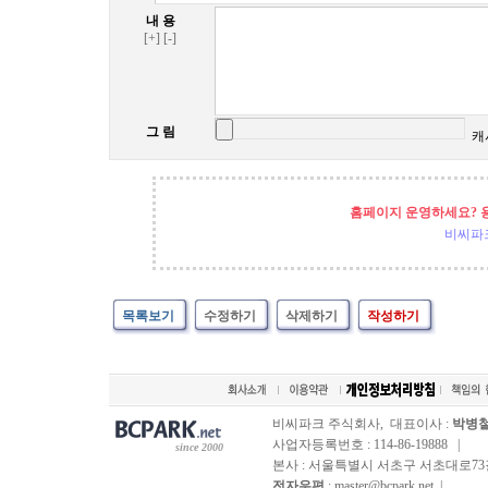
내 용
[+]
[-]
그 림
캐
홈페이지 운영하세요? 
비씨파
목록보기
수정하기
삭제하기
작성하기
비씨파크 주식회사, 대표이사 :
박병
사업자등록번호 : 114-86-19888 |
since 2000
본사 : 서울특별시 서초구 서초대로73길, 
전자우편
: master@bcpark.net |