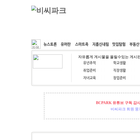
커뮤니티
속도패치
웹호스팅
공동구매
자유롭게 게시물을 올릴수있는 게시
BCPARK 유튜브 구독 감
비씨파크 회원 뭉쳐