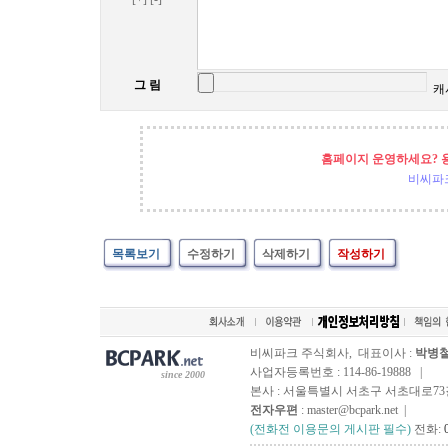
그 림
캐
홈페이지 운영하세요? 
비씨파
목록보기
수정하기
삭제하기
작성하기
비씨파크 주식회사, 대표이사 :
박병
사업자등록번호 : 114-86-19888 |
since 2000
본사 : 서울특별시 서초구 서초대로73길, 
전자우편
: master@bcpark.net |
(전화전 이용문의 게시판 필수)
전화: