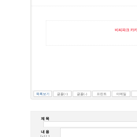
비씨파크 카카오
목록보기
글꼴(+)
글꼴(-)
프린트
이메일
제 목
내 용
[+]
[-]