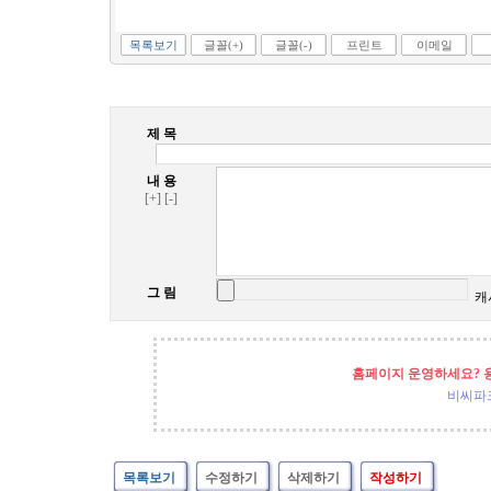
목록보기
글꼴(+)
글꼴(-)
프린트
이메일
제 목
내 용
[+]
[-]
그 림
캐
홈페이지 운영하세요? 
비씨파
목록보기
수정하기
삭제하기
작성하기