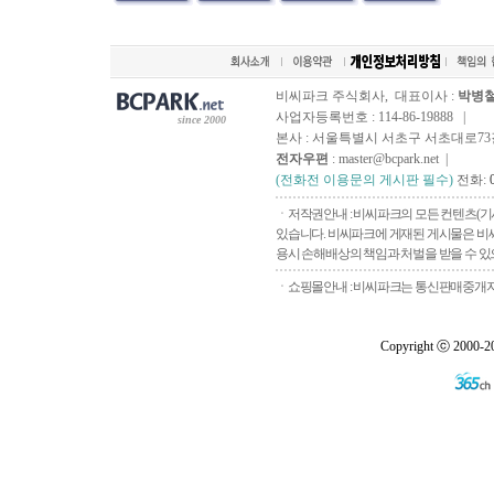
비씨파크 주식회사, 대표이사 :
박병
사업자등록번호 : 114-86-19888 |
since 2000
본사 : 서울특별시 서초구 서초대로73길, 
전자우편
: master@bcpark.net |
(전화전 이용문의 게시판 필수)
전화:
ㆍ저작권안내 : 비씨파크의 모든 컨텐츠(기
있습니다. 비씨파크에 게재된 게시물은 비씨
용시 손해배상의 책임과 처벌을 받을 수 있으
ㆍ쇼핑몰안내 : 비씨파크는 통신판매중개자로
Copyright ⓒ 2000-