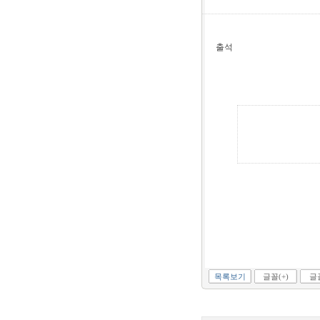
출석
목록보기
글꼴(+)
글꼴