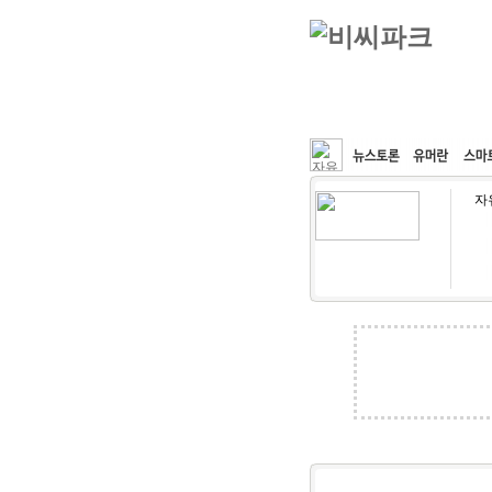
커뮤니티
속도패치
자