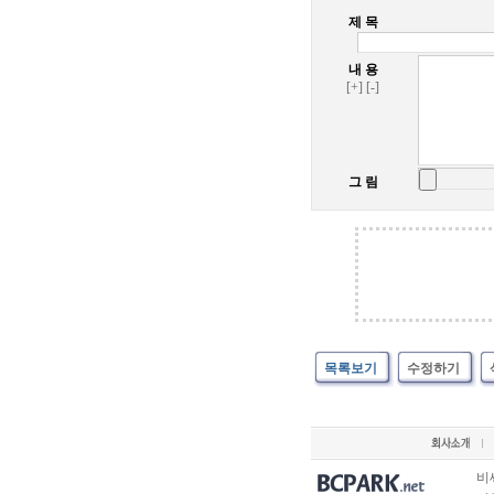
제 목
내 용
[+]
[-]
그 림
목록보기
수정하기
비