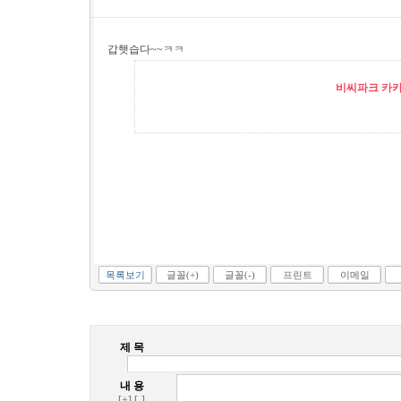
갑햇습다~~ㅋㅋ
비씨파크 카카오
목록보기
글꼴(+)
글꼴(-)
프린트
이메일
제 목
내 용
[+]
[-]