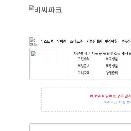
커뮤니티
속도패치
웹호스팅
공동구매
자유롭게 게시물을 올릴수있는 게시
BCPARK 유튜브 구독 감
비씨파크 회원 뭉쳐