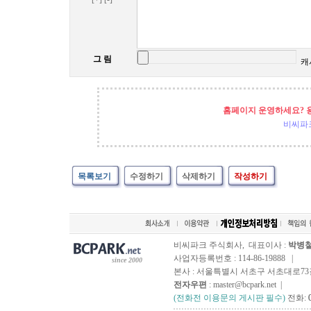
그 림
캐
홈페이지 운영하세요? 
비씨파
목록보기
수정하기
삭제하기
작성하기
비씨파크 주식회사, 대표이사 :
박병
사업자등록번호 : 114-86-19888 |
since 2000
본사 : 서울특별시 서초구 서초대로73길, 
전자우편
: master@bcpark.net |
(전화전 이용문의 게시판 필수)
전화: