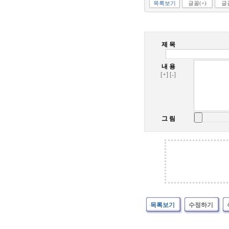
목록보기
글꼴(+)
글꼴
제 목
내 용
[+]
[-]
그 림
목록보기
수정하기