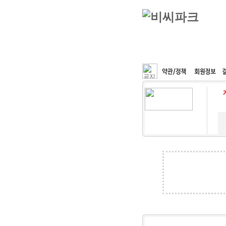
커뮤니티
속도패치