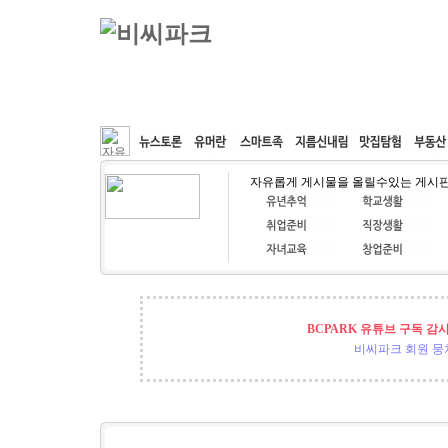
커뮤니티
속도패치
웹호스팅
공동구매
자유롭게 게시물을 올릴수있는 게시
BCPARK 유튜브 구독 감
비씨파크 회원 뭉쳐