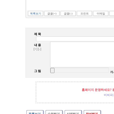
목록보기
글꼴(+)
글꼴(-)
프린트
이메일
제 목
내 용
[+]
[-]
그 림
캐
홈페이지 운영하세요? 
비씨파