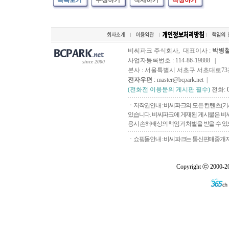
목록보기
수정하기
삭제하기
작성하기
비씨파크 주식회사, 대표이사 :
박병
사업자등록번호 : 114-86-19888 |
since 2000
본사 : 서울특별시 서초구 서초대로73길, 
전자우편
: master@bcpark.net |
(전화전 이용문의 게시판 필수)
전화:
ㆍ저작권안내 : 비씨파크의 모든 컨텐츠(기
있습니다. 비씨파크에 게재된 게시물은 비씨
용시 손해배상의 책임과 처벌을 받을 수 있으
ㆍ쇼핑몰안내 : 비씨파크는 통신판매중개자로
Copyright ⓒ 2000-