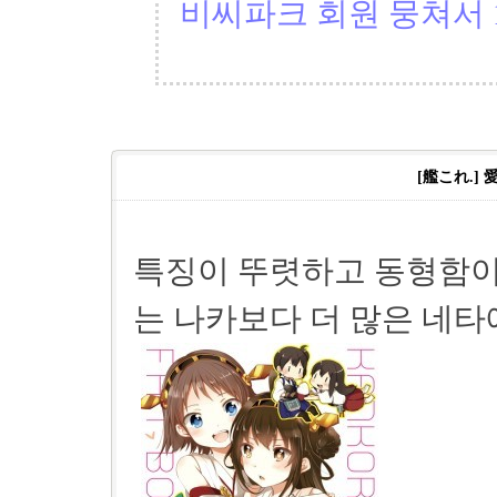
비씨파크 회원 뭉쳐서 1
[艦これ.]
특징이 뚜렷하고 동형함이
는 나카보다 더 많은 네