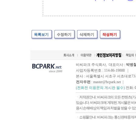
목록보기
수정하기
삭제하기
작성하기
비씨파크 주식회사, 대표이사 :
박병
사업자등록번호 : 114-86-19888 |
since 2000
본사 : 서울특별시 서초구 서초대로73길, 
전자우편
: master@bcpark.net |
(전화전 이용문의 게시판 필수)
전화:
ㆍ저작권안내 : 비씨파크의 모든 컨텐츠(기
있습니다. 비씨파크에 게재된 게시물은 비씨
용시 손해배상의 책임과 처벌을 받을 수 있으
ㆍ쇼핑몰안내 : 비씨파크는 통신판매중개자로