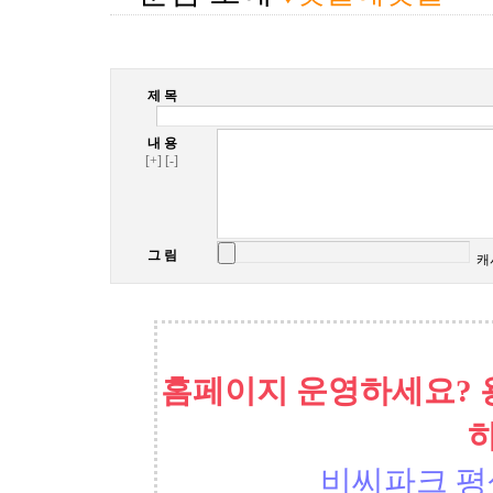
제 목
내 용
[+]
[-]
그 림
캐
홈페이지 운영하세요? 
비씨파크 평