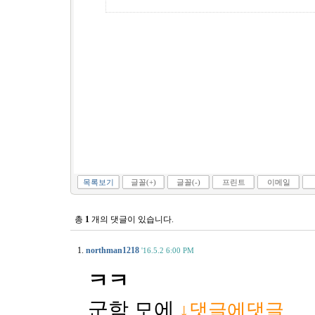
목록보기
글꼴(+)
글꼴(-)
프린트
이메일
총
1
개의 댓글이 있습니다.
1.
northman1218
'16.5.2 6:00 PM
ㅋㅋ
군함 모에
↓댓글에댓글