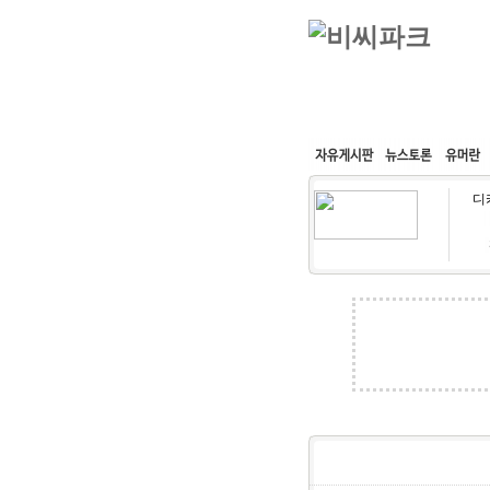
커뮤니티
속도패치
디