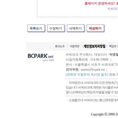
홈페이지 운영하세요? 
비씨파
목록보기
수정하기
삭제하기
작성하기
비씨파크 주식회사, 대표이사 :
박병
사업자등록번호 : 114-86-19888 |
since 2000
본사 : 서울특별시 서초구 서초대로73길, 
전자우편
: master@bcpark.net |
(전화전 이용문의 게시판 필수)
전화:
ㆍ저작권안내 : 비씨파크의 모든 컨텐츠(기
있습니다. 비씨파크에 게재된 게시물은 비씨
용시 손해배상의 책임과 처벌을 받을 수 있으
ㆍ쇼핑몰안내 : 비씨파크는 통신판매중개자로
Copyright ⓒ 2000-