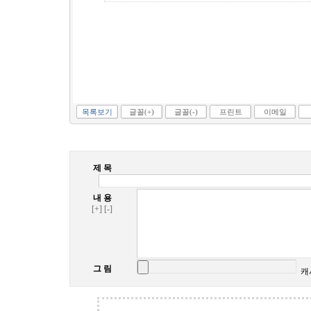
목록보기
글꼴(+)
글꼴(-)
프린트
이메일
제 목
내 용
[+]
[-]
그 림
캐