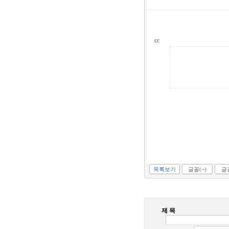
cc
목록보기
글꼴(+)
글꼴
제 목