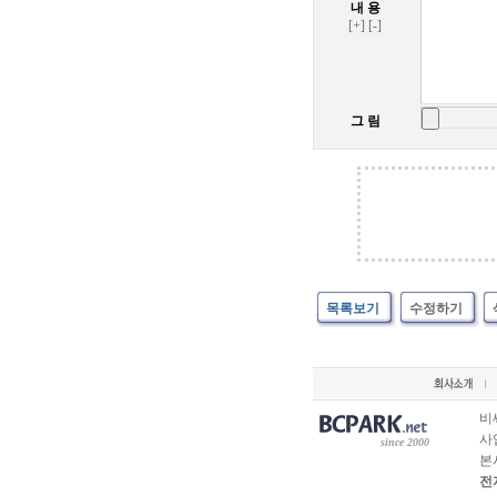
내 용
[+]
[-]
그 림
목록보기
수정하기
비
사업
since 2000
본
전