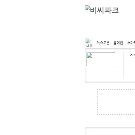
커뮤니티
속도패치
자