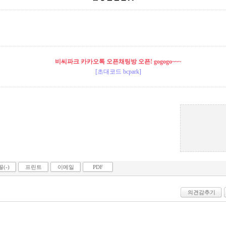
비씨파크 카카오톡 오픈채팅방 오픈! gogogo~~~
[초대코드 bcpark]
(-)
프린트
이메일
PDF
의견감추기