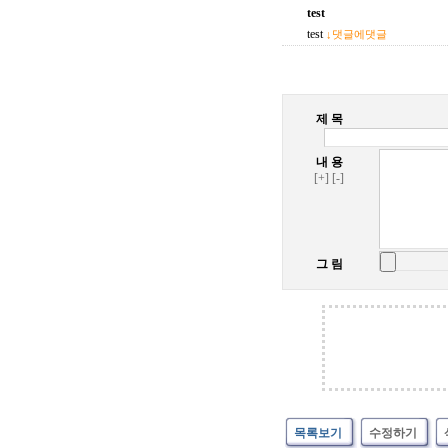
test
test
↓댓글에댓글
제 목
내 용
[+]
[-]
그 림
목록보기
수정하기