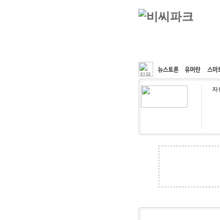
커뮤니티
속도패치
자