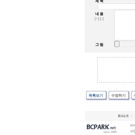
제 목
내 용
[+]
[-]
그 림
목록보기
수정하기
비
사업
since 2000