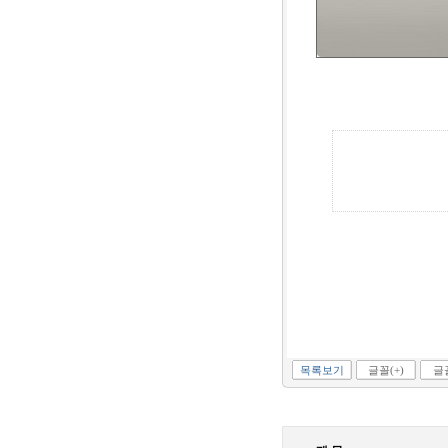
목록보기
글꼴(+)
글꼴