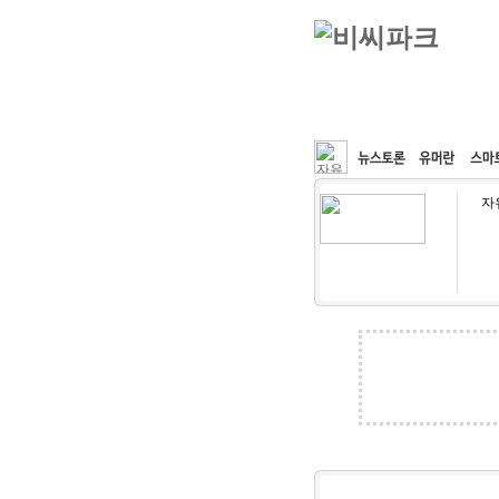
커뮤니티
속도패치
자