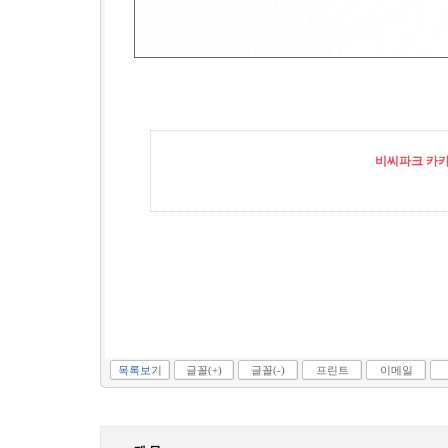
비씨파크 카카오
목록보기
글꼴(+)
글꼴(-)
프린트
이메일