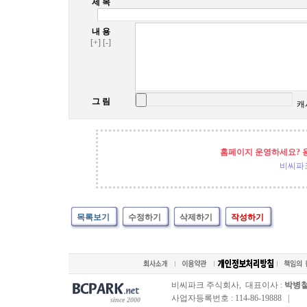
제 목
내 용
[+]
[-]
그 림
캐
홈페이지 운영하세요? 
비씨파
목록보기
수정하기
삭제하기
작성하기
비씨파크 주식회사, 대표이사 :
박병
사업자등록번호 : 114-86-19888 |
since 2000