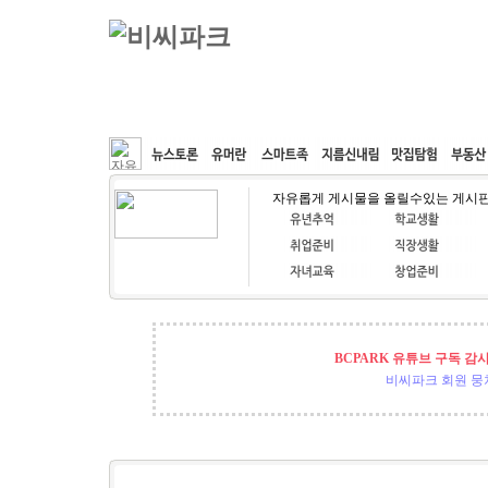
커뮤니티
속도패치
웹호스팅
공동구매
자유롭게 게시물을 올릴수있는 게시
BCPARK 유튜브 구독 감
비씨파크 회원 뭉쳐