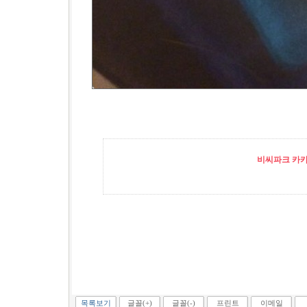
비씨파크 카카오
목록보기
글꼴(+)
글꼴(-)
프린트
이메일