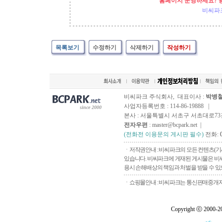
홈페이지 운영하세요? 
비씨파
목록보기
수정하기
삭제하기
작성하기
비씨파크 주식회사, 대표이사 :
박병
사업자등록번호 : 114-86-19888 |
since 2000
본사 : 서울특별시 서초구 서초대로73길, 
전자우편
: master@bcpark.net |
(전화전 이용문의 게시판 필수)
전화:
ㆍ저작권안내 : 비씨파크의 모든 컨텐츠(기
있습니다. 비씨파크에 게재된 게시물은 비씨
용시 손해배상의 책임과 처벌을 받을 수 있으
ㆍ쇼핑몰안내 : 비씨파크는 통신판매중개자로
Copyright ⓒ 2000-