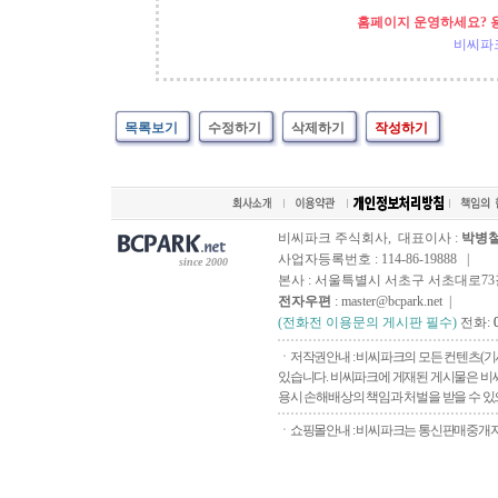
홈페이지 운영하세요? 
비씨파
목록보기
수정하기
삭제하기
작성하기
비씨파크 주식회사, 대표이사 :
박병
사업자등록번호 : 114-86-19888 |
since 2000
본사 : 서울특별시 서초구 서초대로73길, 
전자우편
: master@bcpark.net |
(전화전 이용문의 게시판 필수)
전화:
ㆍ저작권안내 : 비씨파크의 모든 컨텐츠(기
있습니다. 비씨파크에 게재된 게시물은 비씨
용시 손해배상의 책임과 처벌을 받을 수 있으
ㆍ쇼핑몰안내 : 비씨파크는 통신판매중개자로