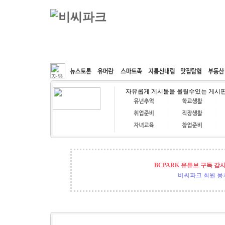
커뮤니티
속도패치
웹호스팅
공동구매
자유롭게 게시물을 올릴수있는 게시
BCPARK 유튜브 구독 감
비씨파크 회원 뭉쳐