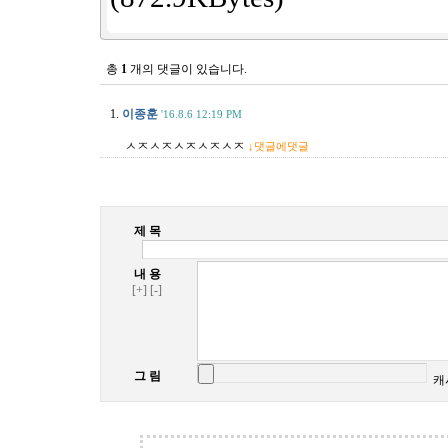
총
1
개의 댓글이 있습니다.
1.
이종훈
'16.8.6 12:19 PM
ㅅㅈㅅㅈㅅㅈㅅㅈㅅㅈ
↓댓글에댓글
제 목
내 용
[+]
[-]
그 림
캐