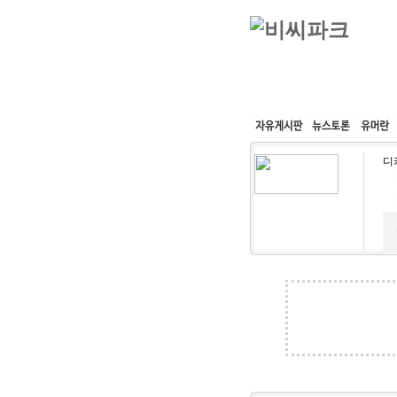
커뮤니티
속도패치
디