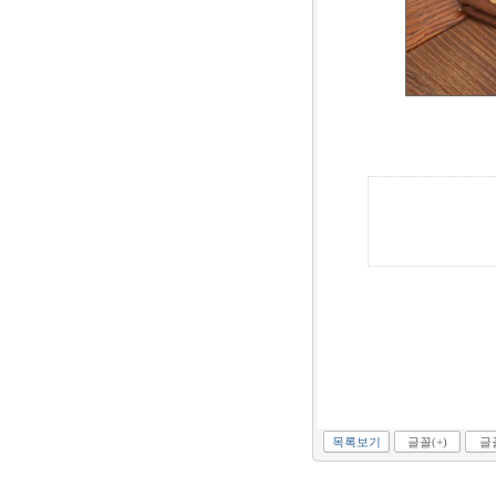
목록보기
글꼴(+)
글꼴