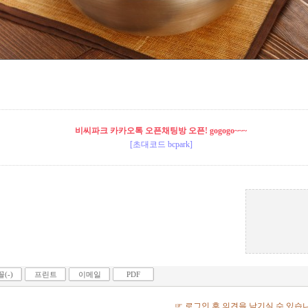
비씨파크 카카오톡 오픈채팅방 오픈! gogogo~~~
[초대코드 bcpark]
(-)
프린트
이메일
PDF
☞ 로그인 후 의견을 남기실 수 있습