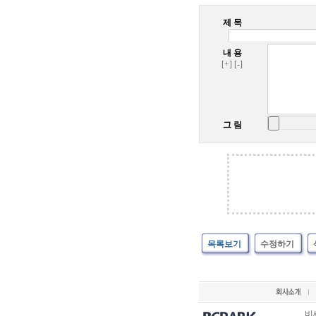
제 목
내 용
[+]
[-]
그 림
목록보기
수정하기
비