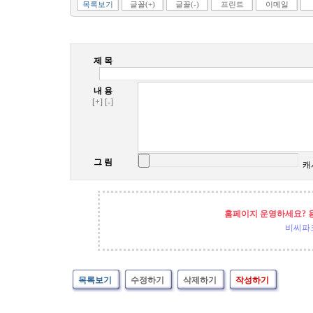
목록보기
글꼴(+)
글꼴(-)
프린트
이메일
제 목
내 용
[+]
[-]
그 림
캐
홈페이지 운영하세요? 
비씨파
목록보기
수정하기
삭제하기
작성하기