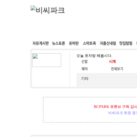
커뮤니티
속도패치
웹호스팅
공동구매
오늘 옷자랑 해봅시다.
기타
BCPARK 유튜브 구독 감
비씨파크 회원 뭉쳐