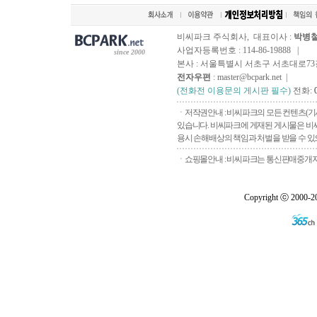
비씨파크 주식회사, 대표이사 :
박병
사업자등록번호 : 114-86-19888 |
since 2000
본사 : 서울특별시 서초구 서초대로73길, 
전자우편
: master@bcpark.net |
(전화전 이용문의 게시판 필수)
전화:
ㆍ저작권안내 : 비씨파크의 모든 컨텐츠(기
있습니다. 비씨파크에 게재된 게시물은 비씨
용시 손해배상의 책임과 처벌을 받을 수 있으
ㆍ쇼핑몰안내 : 비씨파크는 통신판매중개자로
Copyright ⓒ 2000-