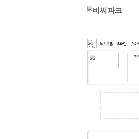
커뮤니티
속도패치
자