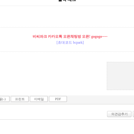
비씨파크 카카오톡 오픈채팅방 오픈! gogogo~~~
[초대코드 bcpark]
(-)
프린트
이메일
PDF
의견감추기