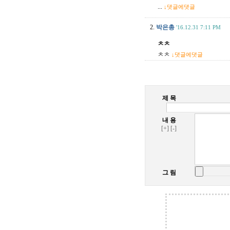
...
↓댓글에댓글
2.
박은총
'16.12.31 7:11 PM
ㅊㅊ
ㅊㅊ
↓댓글에댓글
제 목
내 용
[+]
[-]
그 림