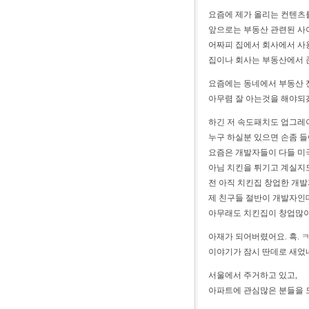
요즘에 제가 올리는 컨텐츠
앞으로는 부동산 관련된 사
어짜피 집에서 회사에서 사
집이나 회사는 부동산에서 
요즘에는 동네에서 부동산 
아무렴 잘 아는것을 해야되
하긴 저 속도패치도 업그레
누구 하실분 있으면 손좀 
요즘은 개발자들이 다들 미
아님 치킨을 튀기고 계실지
전 아직 치킨집 창업한 개발
제 친구들 절반이 개발자인
아무래도 치킨집이 창업많이
아재가 되어버렸어요. 흑. 
이야기가 잠시 딴데로 새었
서울에서 주거하고 있고,
아파트에 관심많은 분들을 