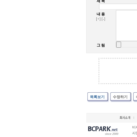
제 목
내 용
[+]
[-]
그 림
목록보기
수정하기
비
사업
since 2000