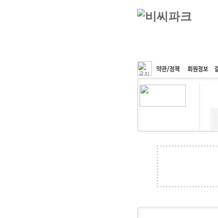
커뮤니티
속도패치