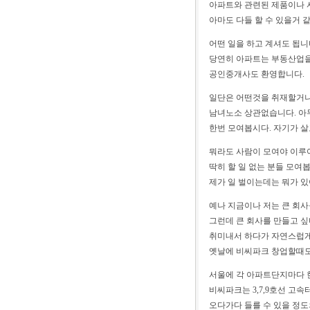
아파트와 관련된 제품이나 
아마도 다들 할 수 있을거 
어떤 일을 하고 계셔도 됩니
당연히 아파트는 부동산업을
공인중개사도 환영합니다.
일단은 어떤것을 취재할거나
남녀노소 상관없습니다. 아
한번 모여봅시다. 자기가 살
뭐라도 사람이 모여야 이루
딱히 할 일 없는 분들 모여
제가 일 벌이는데는 뭐가 있
예나 지금이나 저는 큰 회사
그런데 큰 회사를 만들고 
취미내서 하다가 자연스럽게
옛날에 비씨파크 창업할때도
서울에 각 아파트단지마다 
비씨파크는 3,7,9호선 고
오다가다 들를 수 있을 정도