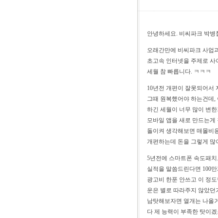
안녕하세요. 비씨파크 박병
오래간만에 비씨파크 사업과
초고속 인터넷을 주제로 사이
세월 참 빠릅니다. ㅋㅋㅋ
10년전 개편이 잘못되어서 
그때 원복했어야 하는건데,
하긴 세월이 너무 많이 변
모바일 앱을 새로 만드는게 
돌이켜 생각해보면 매몰비용
개편하는데 돈을 그렇게 많
5년전에 스마트폰 속도패치
실적을 말씀드린다면 100만
광고비 한푼 안쓰고 이 정도
운은 별로 따라주지 않았던
남탓해보자면 열개는 나올거
다 제 능력이 부족한 탓이겠