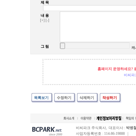
제 목
내 용
[+]
[-]
그 림
캐
홈페이지 운영하세요? 
비씨파
목록보기
수정하기
삭제하기
작성하기
비씨파크 주식회사, 대표이사 :
박병
사업자등록번호 : 114-86-19888 |
since 2000