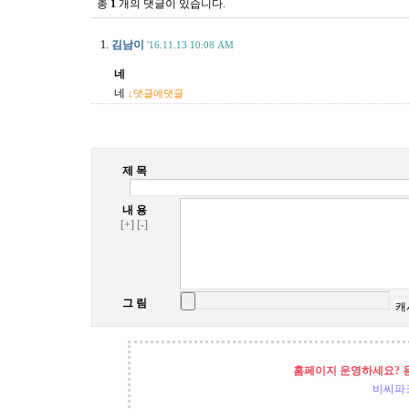
총
1
개의 댓글이 있습니다.
1.
김남이
'16.11.13 10:08 AM
네
네
↓댓글에댓글
제 목
내 용
[+]
[-]
그 림
캐
홈페이지 운영하세요? 
비씨파