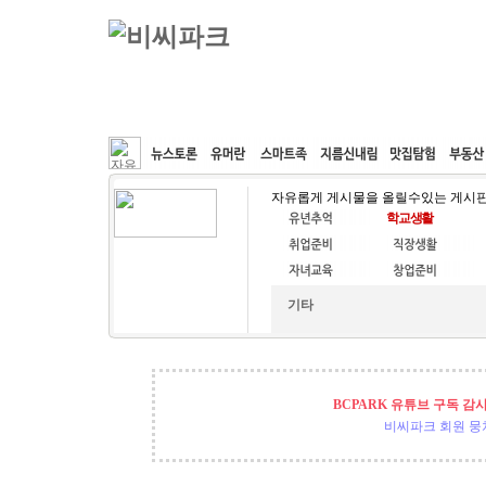
커뮤니티
속도패치
웹호스팅
공동구매
자유롭게 게시물을 올릴수있는 게시
기타
BCPARK 유튜브 구독 감
비씨파크 회원 뭉쳐