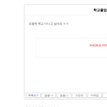
학교졸업한
요즘에 학교 다니고 싶네요 ㅎㅎ
비씨파크 카카오
목록보기
글꼴(+)
글꼴(-)
프린트
이메일