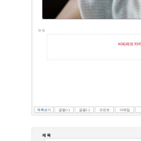
ㅇㅇ
비씨파크 카카오
목록보기
글꼴(+)
글꼴(-)
프린트
이메일
제 목