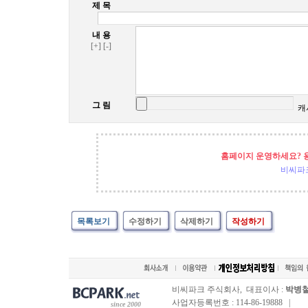
제 목
내 용
[+]
[-]
그 림
캐
홈페이지 운영하세요? 
비씨파
목록보기
수정하기
삭제하기
작성하기
비씨파크 주식회사, 대표이사 :
박병
사업자등록번호 : 114-86-19888 |
since 2000