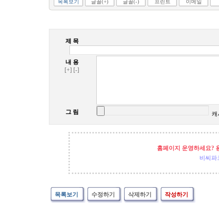
목록보기
글꼴(+)
글꼴(-)
프린트
이메일
제 목
내 용
[+]
[-]
그 림
캐
홈페이지 운영하세요? 
비씨파
목록보기
수정하기
삭제하기
작성하기