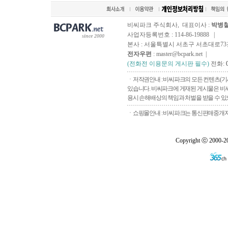
비씨파크 주식회사, 대표이사 :
박병
사업자등록번호 : 114-86-19888 |
since 2000
본사 : 서울특별시 서초구 서초대로73길, 
전자우편
: master@bcpark.net |
(전화전 이용문의 게시판 필수)
전화:
ㆍ저작권안내 : 비씨파크의 모든 컨텐츠(기
있습니다. 비씨파크에 게재된 게시물은 비씨
용시 손해배상의 책임과 처벌을 받을 수 있으
ㆍ쇼핑몰안내 : 비씨파크는 통신판매중개자로
Copyright ⓒ 2000-