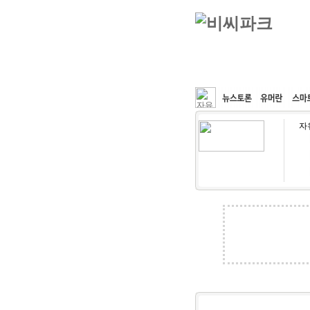
커뮤니티
속도패치
자