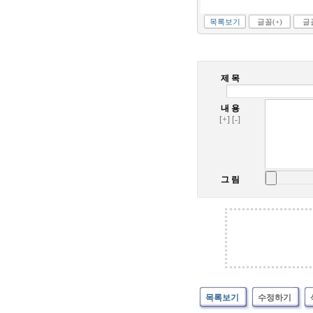
목록보기
글꼴(+)
글꼴
제 목
내 용
[+]
[-]
그 림
목록보기
수정하기