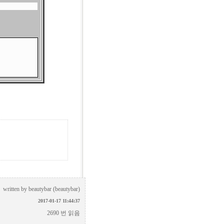
written by
beautybar (beautybar)
2017-01-17 11:44:37
2690 번 읽음