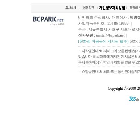
비씨파크 주식회사, 대표이사 :
박병
사업자등록번호 : 114-86-19888 |
since 2000
본사 : 서울특별시 서초구 서초대로73길, 
전자우편
: master@bcpark.net |
(전화전 이용문의 게시판 필수)
전화:
ㆍ저작권안내 : 비씨파크의 모든 컨텐츠(기
있습니다. 비씨파크에 게재된 게시물은 비씨
용시 손해배상의 책임과 처벌을 받을 수 있으
ㆍ쇼핑몰안내 : 비씨파크는 통신판매중개자로
Copyright ⓒ 2000-