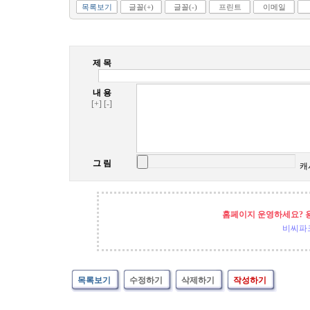
목록보기
글꼴(+)
글꼴(-)
프린트
이메일
제 목
내 용
[+]
[-]
그 림
캐
홈페이지 운영하세요? 
비씨파
목록보기
수정하기
삭제하기
작성하기