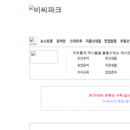
커뮤니티
속도패치
웹호스팅
공동구매
자유롭게 게시물을 올릴수있는 게시
BCPARK 유튜브 구독 감
비씨파크 회원 뭉쳐