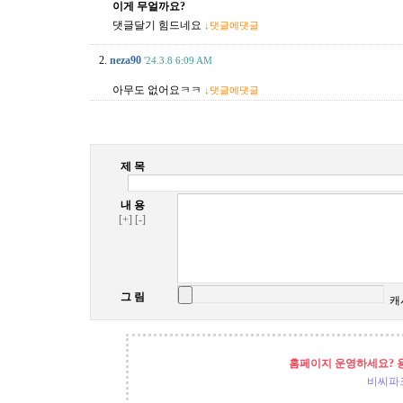
이게 무얼까요?
댓글달기 힘드네요
↓댓글에댓글
2.
neza90
'24.3.8 6:09 AM
아무도 없어요ㅋㅋ
↓댓글에댓글
제 목
내 용
[+]
[-]
그 림
캐
홈페이지 운영하세요? 
비씨파