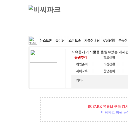
커뮤니티
속도패치
웹호스팅
공동구매
자유롭게 게시물을 올릴수있는 게시
기타
BCPARK 유튜브 구독 감
비씨파크 회원 뭉쳐