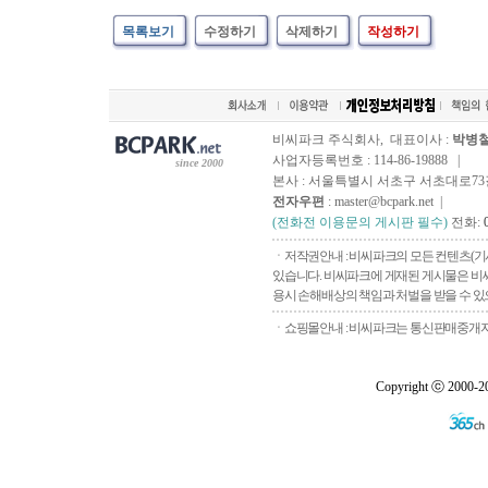
목록보기
수정하기
삭제하기
작성하기
비씨파크 주식회사, 대표이사 :
박병
사업자등록번호 : 114-86-19888 |
since 2000
본사 : 서울특별시 서초구 서초대로73길, 
전자우편
: master@bcpark.net |
(전화전 이용문의 게시판 필수)
전화:
ㆍ저작권안내 : 비씨파크의 모든 컨텐츠(기
있습니다. 비씨파크에 게재된 게시물은 비씨
용시 손해배상의 책임과 처벌을 받을 수 있으
ㆍ쇼핑몰안내 : 비씨파크는 통신판매중개자로
Copyright ⓒ 2000-