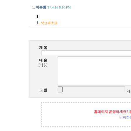
1.
이승환
'17.4.16 8:10 PM
1
1
↓댓글에댓글
제 목
내 용
[+]
[-]
그 림
캐
홈페이지 운영하세요? 
비씨파