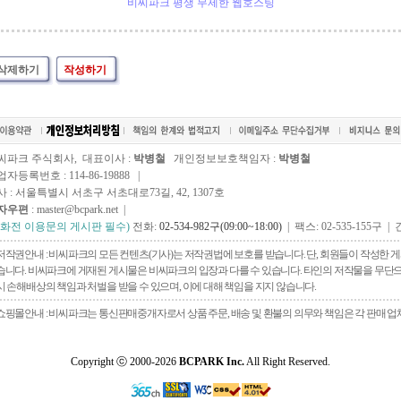
비씨파크 평생 무제한 웹호스팅
삭제하기
작성하기
씨파크 주식회사, 대표이사 :
박병철
개인정보보호책임자 :
박병철
자등록번호 : 114-86-19888 |
사 : 서울특별시 서초구 서초대로73길, 42, 1307호
자우편
: master@bcpark.net |
전화전 이용문의 게시판 필수)
전화:
02-534-982구(09:00~18:00)
| 팩스: 02-535-155구 | 
저작권안내 : 비씨파크의 모든 컨텐츠(기사)는 저작권법에 보호를 받습니다. 단, 회원들이 작성한
습니다. 비씨파크에 게재된 게시물은 비씨파크의 입장과 다를 수 있습니다. 타인의 저작물을 무단으로 
시 손해배상의 책임과 처벌을 받을 수 있으며, 이에 대해 책임을 지지 않습니다.
쇼핑몰안내 : 비씨파크는 통신판매중개자로서 상품 주문, 배송 및 환불의 의무와 책임은 각 판매 업
Copyright ⓒ 2000-2026
BCPARK Inc.
All Right Reserved.