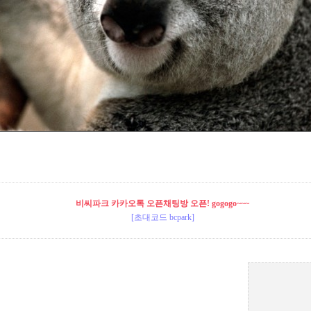
비씨파크 카카오톡 오픈채팅방 오픈! gogogo~~~
[초대코드 bcpark]