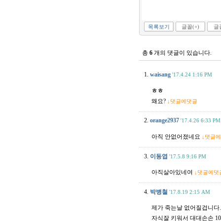
목록보기
글꼴(+)
글꼴
총
6
개의 댓글이 있습니다.
1.
waisang
'17.4.24 1:16 PM
ㅎㅎ
왜요?
↓댓글에댓글
2.
orange2937
'17.4.26 6:33 PM
아직 안없어졌네요
↓댓글
3.
이동엽
'17.5.8 9:16 PM
아직살아있네여
↓댓글에댓
4.
박병철
'17.8.19 2:15 AM
제가 죽는날 없어질겁니다. 
자식잘 키워서 대대손손 1