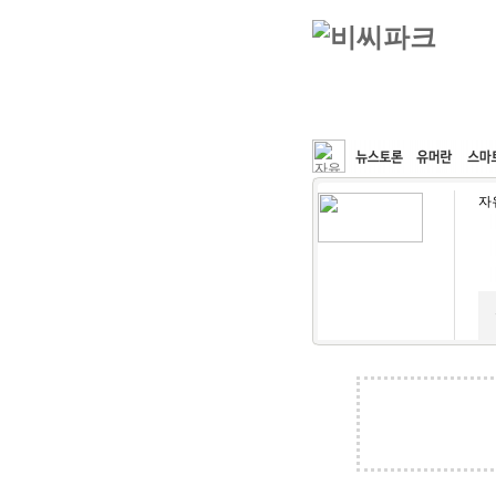
커뮤니티
속도패치
자