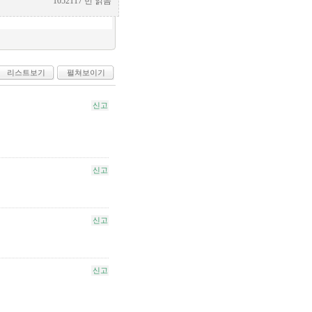
1052117 번 읽음
리스트보기
펼쳐보이기
신고
신고
신고
신고