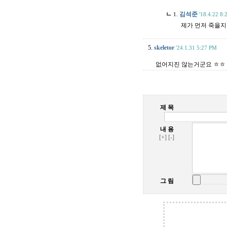
ㄴ
김석준
1.
'18.4.22 8
제가 먼저 죽을지
5.
skeletor
'24.1.31 5:27 PM
없어지진 않는거군요 ㅎㅎ
제 목
내 용
[+]
[-]
그 림