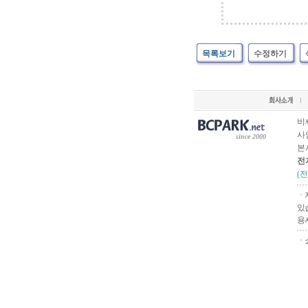
목록보기
수정하기
비
사업
since 2000
본
전
(
ㆍ
있
용
ㆍ