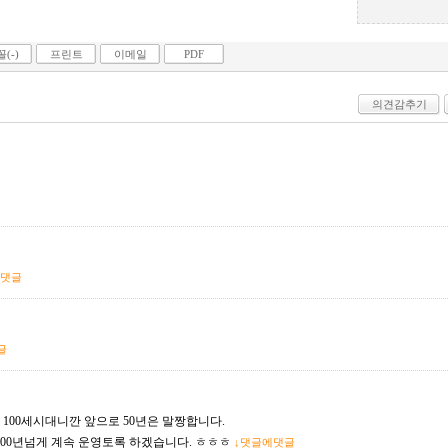
(-)
프린트
이메일
PDF
의견감추기
에댓글
글
100세시대니깐 앞으로 50년은 말짱합니다.
000년넘게 계속 운영토록 하겠습니다. ㅎㅎㅎ
↓댓글에댓글