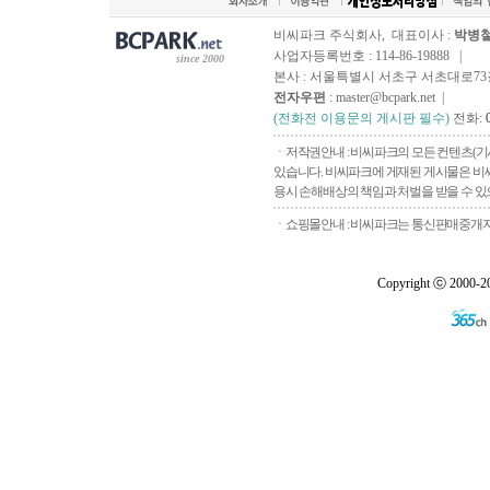
비씨파크 주식회사, 대표이사 :
박병
사업자등록번호 : 114-86-19888 |
since 2000
본사 : 서울특별시 서초구 서초대로73길, 
전자우편
: master@bcpark.net |
(전화전 이용문의 게시판 필수)
전화:
ㆍ저작권안내 : 비씨파크의 모든 컨텐츠(기
있습니다. 비씨파크에 게재된 게시물은 비씨
용시 손해배상의 책임과 처벌을 받을 수 있으
ㆍ쇼핑몰안내 : 비씨파크는 통신판매중개자로
Copyright ⓒ 2000-