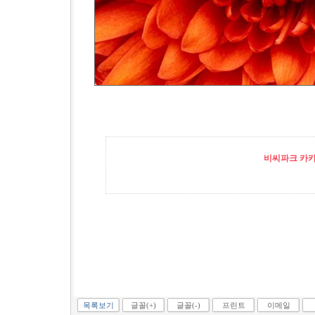
비씨파크 카카오
목록보기
글꼴(+)
글꼴(-)
프린트
이메일