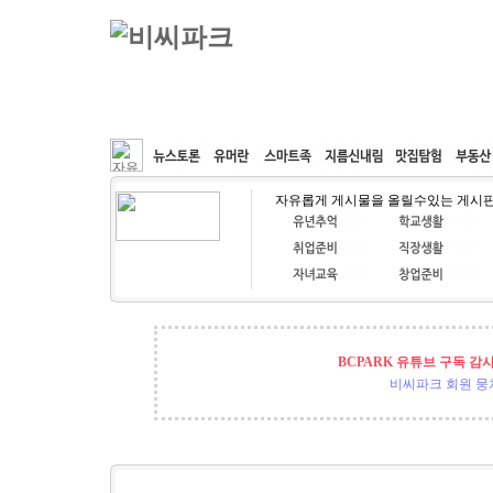
커뮤니티
속도패치
웹호스팅
공동구매
자유롭게 게시물을 올릴수있는 게시
BCPARK 유튜브 구독 감
비씨파크 회원 뭉쳐