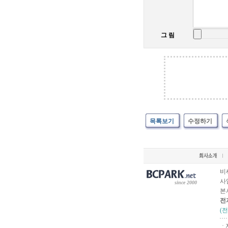
그 림
목록보기
수정하기
비
사업
since 2000
본
전
(
ㆍ