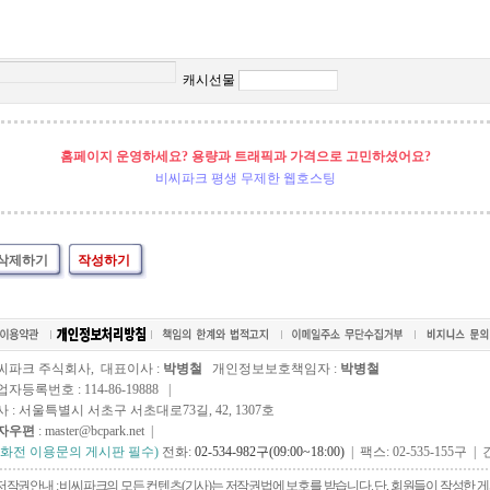
캐시선물
홈페이지 운영하세요? 용량과 트래픽과 가격으로 고민하셨어요?
비씨파크 평생 무제한 웹호스팅
삭제하기
작성하기
씨파크 주식회사, 대표이사 :
박병철
개인정보보호책임자 :
박병철
자등록번호 : 114-86-19888 |
사 : 서울특별시 서초구 서초대로73길, 42, 1307호
자우편
: master@bcpark.net |
전화전 이용문의 게시판 필수)
전화:
02-534-982구(09:00~18:00)
| 팩스: 02-535-155구 | 
저작권안내 : 비씨파크의 모든 컨텐츠(기사)는 저작권법에 보호를 받습니다. 단, 회원들이 작성한