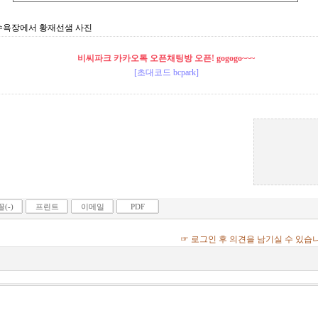
지 해수욕장에서 황재선샘 사진
비씨파크 카카오톡 오픈채팅방 오픈! gogogo~~~
[초대코드 bcpark]
(-)
프린트
이메일
PDF
☞ 로그인 후 의견을 남기실 수 있습