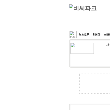
커뮤니티
속도패치
자