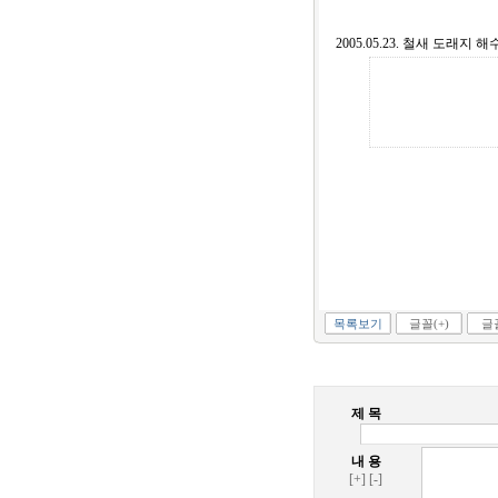
2005.05.23. 철새 도래
목록보기
글꼴(+)
글꼴
제 목
내 용
[+]
[-]