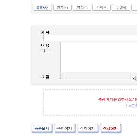
목록보기
글꼴(+)
글꼴(-)
프린트
이메일
제 목
내 용
[+]
[-]
그 림
캐
홈페이지 운영하세요? 
비씨파
목록보기
수정하기
삭제하기
작성하기