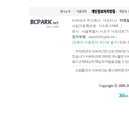
비씨파크 주식회사, 대표이사 :
박병
사업자등록번호 : 114-86-19888 |
since 2000
본사 : 서울특별시 서초구 서초대로73길, 
전자우편
: master@bcpark.net |
(전화전 이용문의 게시판 필수)
전화:
ㆍ저작권안내 : 비씨파크의 모든 컨텐츠(기
있습니다. 비씨파크에 게재된 게시물은 비씨
용시 손해배상의 책임과 처벌을 받을 수 있으
ㆍ쇼핑몰안내 : 비씨파크는 통신판매중개자로
Copyright ⓒ 2000-