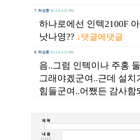
7.
허성훈
'02.6.8 4:55 PM
하나로에선 인텍2100F 
낫나영??
↓댓글에댓글
8.
허성훈
'02.6.8 4:55 PM
음..그럼 인텍이나 주홍 
그래야겠군여..근데 설치기
힘들군여..어쨌든 감사함
제 목
내 용
[+]
[-]