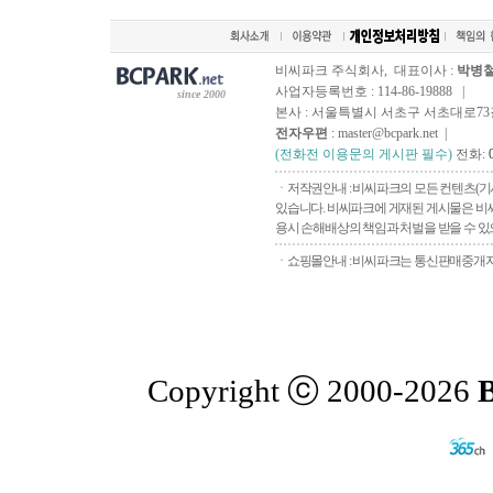
비씨파크 주식회사, 대표이사 :
박병
사업자등록번호 : 114-86-19888 |
since 2000
본사 : 서울특별시 서초구 서초대로73길, 
전자우편
: master@bcpark.net |
(전화전 이용문의 게시판 필수)
전화:
ㆍ저작권안내 : 비씨파크의 모든 컨텐츠(기
있습니다. 비씨파크에 게재된 게시물은 비씨
용시 손해배상의 책임과 처벌을 받을 수 있으
ㆍ쇼핑몰안내 : 비씨파크는 통신판매중개자로
Copyright ⓒ 2000-2026