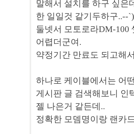
말해서 설치를 하구 싶은데
한 일일것 같기두하구..--`
둘넷서 모토로라DM-100
어렵더군여.
약정기간 만료도 되고해서
하나로 케이블에서는 어떤
게시판 글 검색해보니 인텍
젤 나은거 같든데..
정확한 모뎀명이랑 랜카드