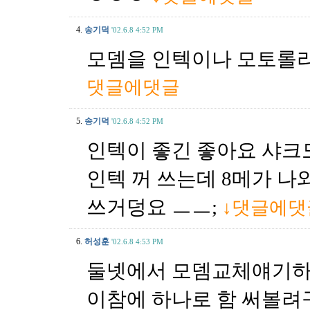
4.
송기덕
'02.6.8 4:52 PM
모뎀을 인텍이나 모토롤라 SB
댓글에댓글
5.
송기덕
'02.6.8 4:52 PM
인텍이 좋긴 좋아요 샤크
인텍 꺼 쓰는데 8메가 나
쓰거덩요 ㅡㅡ;
↓댓글에댓
6.
허성훈
'02.6.8 4:53 PM
둘넷에서 모뎀교체얘기하니
이참에 하나로 함 써볼려구