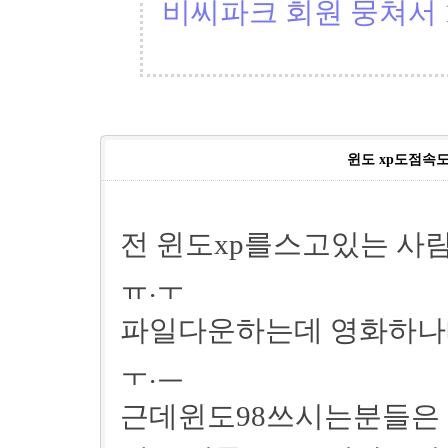
비씨파크 회원 뭉쳐서 1
윈도 xp도점속도
전 윈도xp를스고있는 
ㅠ.ㅜ
파일다운하는데 영화하나
ㅜ.ㅡ
근데윈도98쓰시는분들은