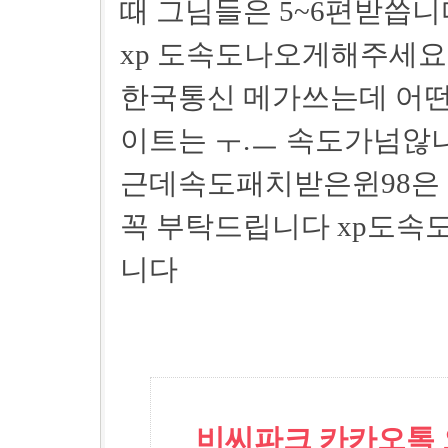
때 그님들은 5~6편받씁니
xp 도속도나오게해주세
한국통신 메가쓰는데 어
이트는 ㅜ.ㅡ 속도가넘않
근데속도패치받은윈98은
꼭 부탁드립니다 xp도속
니다
비씨파크 카카오톡 오픈