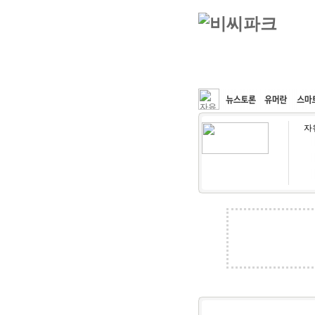
커뮤니티
속도패치
자