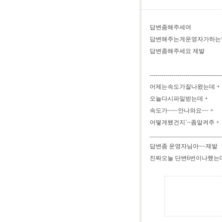
답변좀해주세여
답변해주는게운영자가하는
답변좀해주세요 제발
------------------------------------
어제는속도가잘나왔는데 +
오늘다시파일받는데 +
속도가~~~안나와요~~ +
어떻게됐건지`~좀알켜주 +
________________________
답변좀 운영자님아~~제발
진짜오늘 단변6번이나했는데