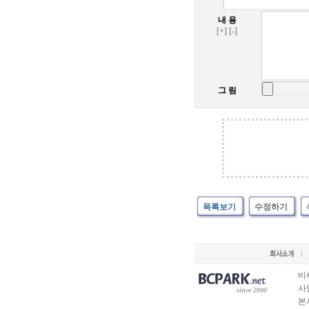
내 용
[+]
[-]
그 림
목록보기
수정하기
비
사업
since 2000
본