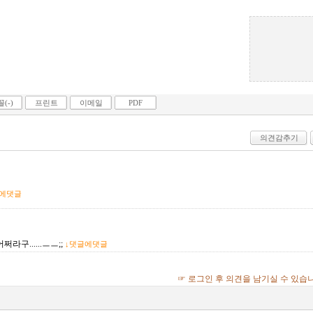
(-)
프린트
이메일
PDF
의견감추기
글에댓글
라구......ㅡㅡ;;
↓댓글에댓글
☞ 로그인 후 의견을 남기실 수 있습