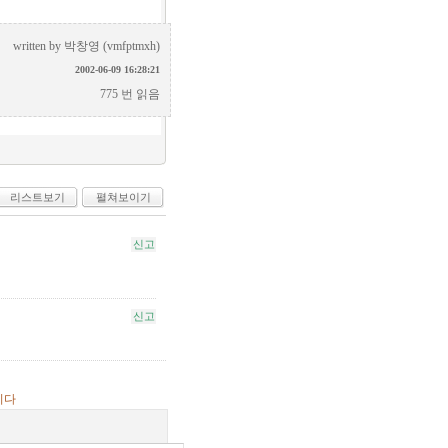
written by
박창영 (vmfptmxh)
2002-06-09 16:28:21
775 번 읽음
리스트보기
펼쳐보이기
신고
신고
니다