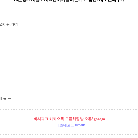
일아닌가여
-----
_________________
 ㅠ.ㅠ
비씨파크 카카오톡 오픈채팅방 오픈! gogogo~~~
[초대코드 bcpark]