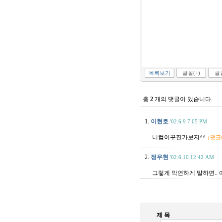
목록보기
글꼴(+)
글꼴
총
2
개의 댓글이 있습니다.
1.
이현호
'02.6.9 7:05 PM
니컴이꾸진가보지^^
↓댓
2.
정우현
'02.6.10 12:42 AM
그렇게 막연하게 말하면.. 어쩌
제 목