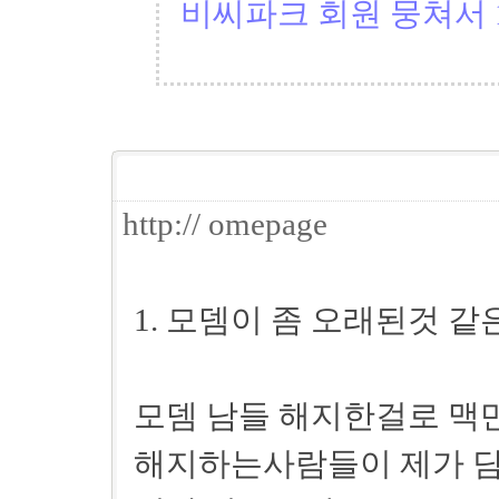
비씨파크 회원 뭉쳐서 1
http:// omepage
1. 모뎀이 좀 오래된것 같
모뎀 남들 해지한걸로 맥만
해지하는사람들이 제가 담