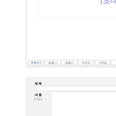
[초대
목록보기
글꼴(+)
글꼴(-)
프린트
이메일
제 목
내 용
[+]
[-]