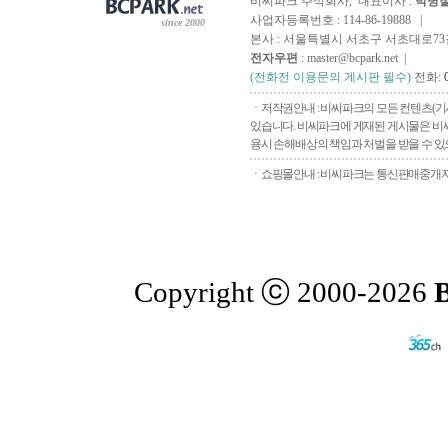
비씨파크 주식회사, 대표이사 :
박병
사업자등록번호 : 114-86-19888 |
since 2000
본사 : 서울특별시 서초구 서초대로73길, 
전자우편
: master@bcpark.net |
(전화전 이용문의 게시판 필수)
전화:
ㆍ저작권안내 : 비씨파크의 모든 컨텐츠(기
있습니다. 비씨파크에 게재된 게시물은 비씨
용시 손해배상의 책임과 처벌을 받을 수 있으
ㆍ쇼핑몰안내 : 비씨파크는 통신판매중개자로
Copyright ⓒ 2000-2026