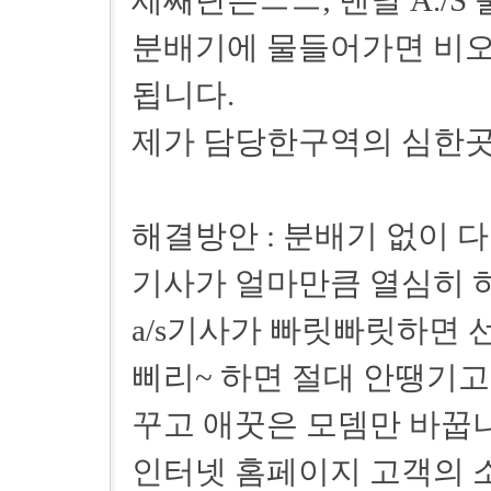
세째단은ㅡㅡ; 맨날 A./S
분배기에 물들어가면 비오
됩니다.
제가 담당한구역의 심한곳
해결방안 : 분배기 없이 
기사가 얼마만큼 열심히 
a/s기사가 빠릿빠릿하면 
삐리~ 하면 절대 안땡기
꾸고 애꿋은 모뎀만 바꿉
인터넷 홈페이지 고객의 