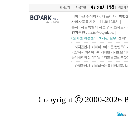
비씨파크 주식회사, 대표이사 :
박병
사업자등록번호 : 114-86-19888 |
since 2000
본사 : 서울특별시 서초구 서초대로73길, 
전자우편
: master@bcpark.net |
(전화전 이용문의 게시판 필수)
전화:
ㆍ저작권안내 : 비씨파크의 모든 컨텐츠(기
있습니다. 비씨파크에 게재된 게시물은 비씨
용시 손해배상의 책임과 처벌을 받을 수 있으
ㆍ쇼핑몰안내 : 비씨파크는 통신판매중개자로
Copyright ⓒ 2000-2026