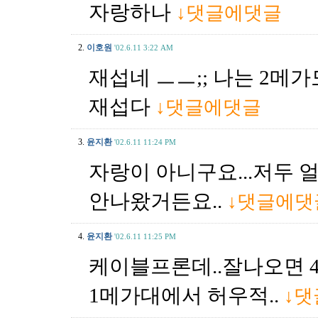
자랑하나
↓댓글에댓글
2.
이호원
'02.6.11 3:22 AM
재섭네 ㅡㅡ;; 나는 2메
재섭다
↓댓글에댓글
3.
윤지환
'02.6.11 11:24 PM
자랑이 아니구요...저두 
안나왔거든요..
↓댓글에댓
4.
윤지환
'02.6.11 11:25 PM
케이블프론데..잘나오면 
1메가대에서 허우적..
↓