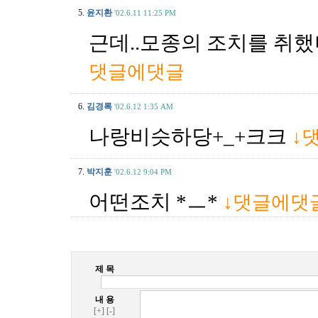
5.
윤지환
'02.6.11 11:25 PM
근데..모종의 조치를 취했
댓글에댓글
6.
김경록
'02.6.12 1:35 AM
나랑비슷하당+_+크크
↓
7.
박지훈
'02.6.12 9:04 PM
어떤조치 *ㅡ*
↓댓글에댓
제 목
내 용
[+]
[-]