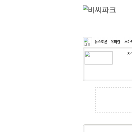
커뮤니티
속도패치
자