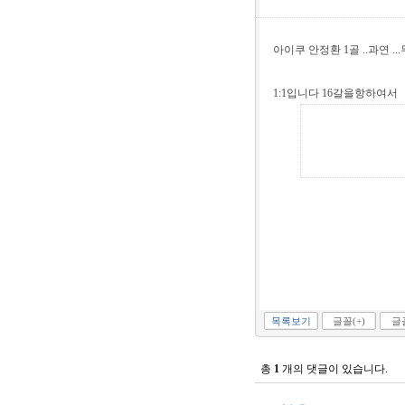
아이쿠 안정환 1골 ..과연 .
1:1입니다 16갈을항하여서
목록보기
글꼴(+)
글꼴
총
1
개의 댓글이 있습니다.