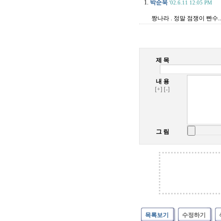
1.
박순욱
'02.6.11 12:05 PM
짱나라 . 정말 점쟁이 빤수.
제 목
내 용
[+]
[-]
그 림
목록보기
수정하기