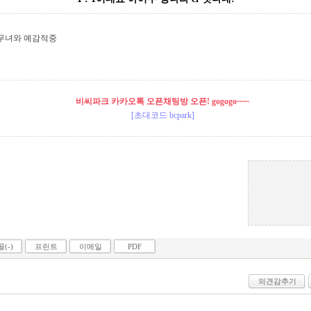
..무녀와 예감적중
비씨파크 카카오톡 오픈채팅방 오픈! gogogo~~~
[초대코드 bcpark]
(-)
프린트
이메일
PDF
의견감추기