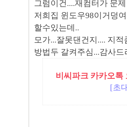
그럼이건....재컴터가 문제인
저희집 윈도우98이거덩여
할수있는데..
모가...잘못댄건지.... 지적
방법두 갈켜주심...감사
비씨파크 카카오톡 오픈
[초대