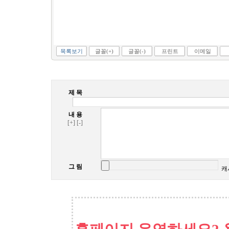
목록보기
글꼴(+)
글꼴(-)
프린트
이메일
제 목
내 용
[+]
[-]
그 림
캐