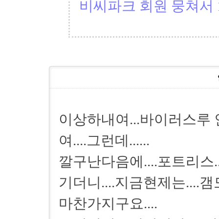
비씨파크 회원 뭉쳐서 1
이상하내여...바이러스루 
여....그런데......
깔구난다음에....포트리스
기더니....지금현제는...
마찬가지구요....