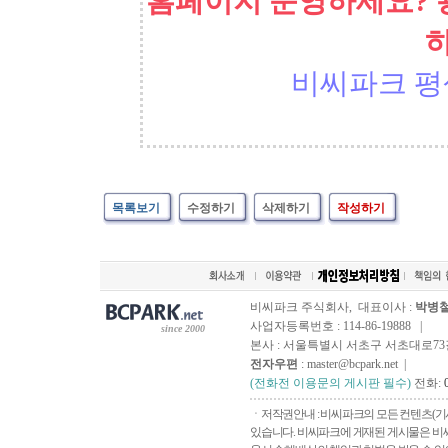
홈페이지 운영하세요? 
비씨파크 평
목록보기
수정하기
삭제하기
작성하기
비씨파크 주식회사, 대표이사 :
박병
사업자등록번호 : 114-86-19888 |
since 2000
본사 : 서울특별시 서초구 서초대로73길, 
전자우편
: master@bcpark.net |
(전화전 이용문의 게시판 필수)
전화:
ㆍ저작권안내 : 비씨파크의 모든 컨텐츠(기
있습니다. 비씨파크에 게재된 게시물은 비씨